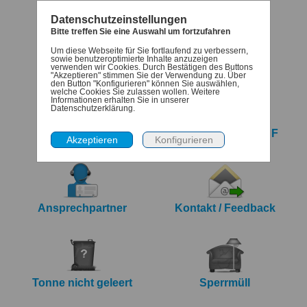
Datenschutzeinstellungen
Bitte treffen Sie eine Auswahl um fortzufahren
Um diese Webseite für Sie fortlaufend zu verbessern,
Termine
Denk-dran
sowie benutzeroptimierte Inhalte anzuzeigen
verwenden wir Cookies. Durch Bestätigen des Buttons
"Akzeptieren" stimmen Sie der Verwendung zu. Über
den Button "Konfigurieren" können Sie auswählen,
welche Cookies Sie zulassen wollen. Weitere
Informationen erhalten Sie in unserer
Datenschutzerklärung.
iCalendar Export
Jahreskalender PDF
Ansprechpartner
Kontakt / Feedback
Tonne nicht geleert
Sperrmüll