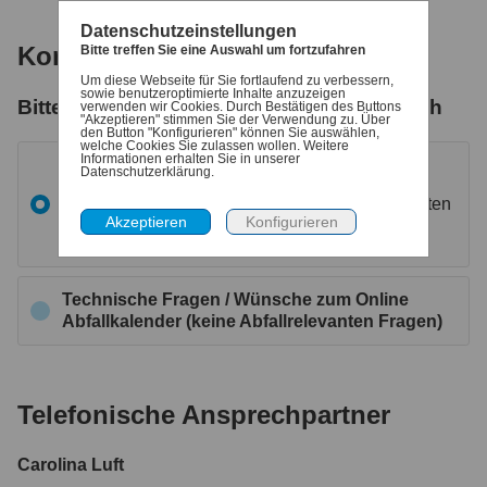
Datenschutzeinstellungen
Kontakt / Ansprechpartner
Bitte treffen Sie eine Auswahl um fortzufahren
Um diese Webseite für Sie fortlaufend zu verbessern,
sowie benutzeroptimierte Inhalte anzuzeigen
Bitte wählen sie den gewünschten Bereich
verwenden wir Cookies. Durch Bestätigen des Buttons
"Akzeptieren" stimmen Sie der Verwendung zu. Über
den Button "Konfigurieren" können Sie auswählen,
welche Cookies Sie zulassen wollen. Weitere
Informationen erhalten Sie in unserer
Fragen rund um das Thema Abfall
Datenschutzerklärung.
wie z.B. Tonne wurde nicht geleert, Öffnungszeiten
Wertstoffhof, Sperrmüll anmelden etc..
Technische Fragen / Wünsche zum Online
Abfallkalender (keine Abfallrelevanten Fragen)
Telefonische Ansprechpartner
Carolina Luft