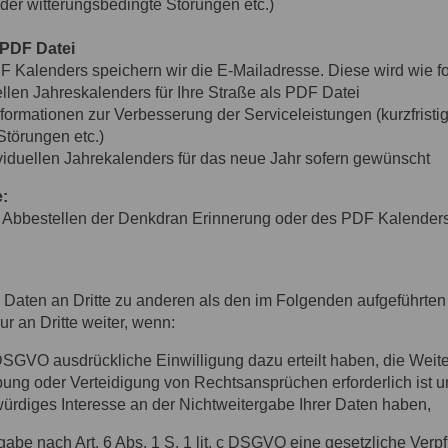
er witterungsbedingte Störungen etc.)
s PDF Datei
 Kalenders speichern wir die E-Mailadresse. Diese wird wie fo
llen Jahreskalenders für Ihre Straße als PDF Datei
nformationen zur Verbesserung der Serviceleistungen (kurzfrist
Störungen etc.)
iduellen Jahrekalenders für das neue Jahr sofern gewünscht
:
as Abbestellen der Denkdran Erinnerung oder des PDF Kalenders
 Daten an Dritte zu anderen als den im Folgenden aufgeführten Z
r an Dritte weiter, wenn:
a DSGVO ausdrückliche Einwilligung dazu erteilt haben, die Weiterg
 oder Verteidigung von Rechtsansprüchen erforderlich ist u
ürdiges Interesse an der Nichtweitergabe Ihrer Daten haben,
gabe nach Art. 6 Abs. 1 S. 1 lit. c DSGVO eine gesetzliche Verpf