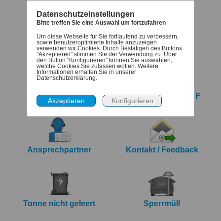
Datenschutzeinstellungen
Bitte treffen Sie eine Auswahl um fortzufahren
Um diese Webseite für Sie fortlaufend zu verbessern,
Termine
Denk-dran
sowie benutzeroptimierte Inhalte anzuzeigen
verwenden wir Cookies. Durch Bestätigen des Buttons
"Akzeptieren" stimmen Sie der Verwendung zu. Über
den Button "Konfigurieren" können Sie auswählen,
welche Cookies Sie zulassen wollen. Weitere
Informationen erhalten Sie in unserer
Datenschutzerklärung.
iCalendar Export
Jahreskalender PDF
Ansprechpartner
Kontakt / Feedback
Tonne nicht geleert
Sperrmüll